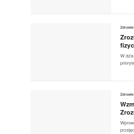
Zdrowie
Zroz
fizy
W dzis
priory
Zdrowie
Wzma
Zroz
Wprowa
przeję