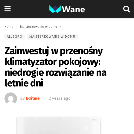
Home
Majsterkowanie w domu
Zainwestuj w przenośny klimatyzator pokojowy
ALLEGRO
MAJSTERKOWANIE W DOMU
Zainwestuj w przenośny
klimatyzator pokojowy:
niedrogie rozwiązanie na
letnie dni
By
Editme
2 years ago