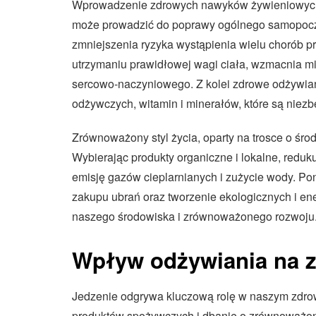
Wprowadzenie zdrowych nawyków żywieniowych i
może prowadzić do poprawy ogólnego samopoczuc
zmniejszenia ryzyka wystąpienia wielu chorób 
utrzymaniu prawidłowej wagi ciała, wzmacnia mi
sercowo-naczyniowego. Z kolei zdrowe odżywia
odżywczych, witamin i minerałów, które są nie
Zrównoważony styl życia, oparty na trosce o śr
Wybierając produkty organiczne i lokalne, redu
emisję gazów cieplarnianych i zużycie wody. P
zakupu ubrań oraz tworzenie ekologicznych i e
naszego środowiska i zrównoważonego rozwoju
Wpływ odżywiania na z
Jedzenie odgrywa kluczową rolę w naszym zdro
produktów spożywczych i dbanie o zrównoważon