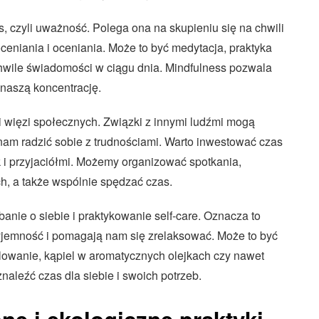
s, czyli uważność. Polega ona na skupieniu się na chwili
oceniania i oceniania. Może to być medytacja, praktyka
hwile świadomości w ciągu dnia. Mindfulness pozwala
 naszą koncentrację.
i więzi społecznych. Związki z innymi ludźmi mogą
am radzić sobie z trudnościami. Warto inwestować czas
jak i przyjaciółmi. Możemy organizować spotkania,
h, a także wspólnie spędzać czas.
nie o siebie i praktykowanie self-care. Oznacza to
yjemność i pomagają nam się zrelaksować. Może to być
alowanie, kąpiel w aromatycznych olejkach czy nawet
naleźć czas dla siebie i swoich potrzeb.