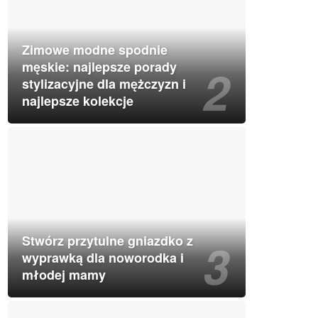
Zimowe modne spodnie
męskie: najlepsze porady
stylizacyjne dla mężczyzn i
najlepsze kolekcje
Stwórz przytulne gniazdko z
wyprawką dla noworodka i
młodej mamy