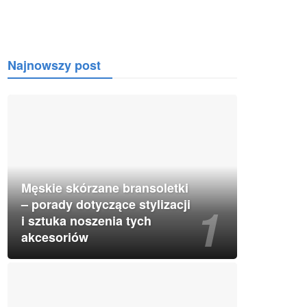
Najnowszy post
Męskie skórzane bransoletki
– porady dotyczące stylizacji
i sztuka noszenia tych
akcesoriów