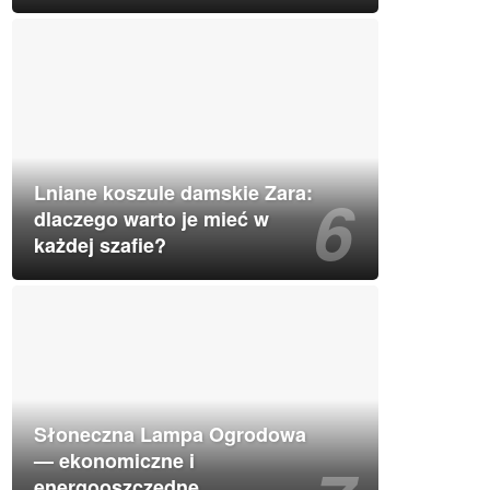
Lniane koszule damskie Zara:
dlaczego warto je mieć w
każdej szafie?
Słoneczna Lampa Ogrodowa
— ekonomiczne i
energooszczędne