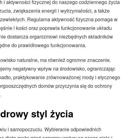
 aktywności fizycznej do naszego codziennego życia
ia, zwiększenia energii i wytrzymałości, a także
przewlekłych. Regularna aktywność fizyczna pomaga w
ęśnie i kości oraz poprawia funkcjonowanie układu
nie dostarcza organizmowi niezbędnych składników
zbędne do prawidłowego funkcjonowania.
odowisko naturalne, ma również ogromne znaczenie.
kujemy negatywny wpływ na środowisko, ograniczając
onadto, praktykowanie zrównoważonej mody i etycznego
nergooszczędnych domów przyczynia się do ochrony
.
drowy styl życia
wiu i samopoczuciu. Wybieranie odpowiednich
ą dietę może mieć ogromny wpływ na nasze ciało i