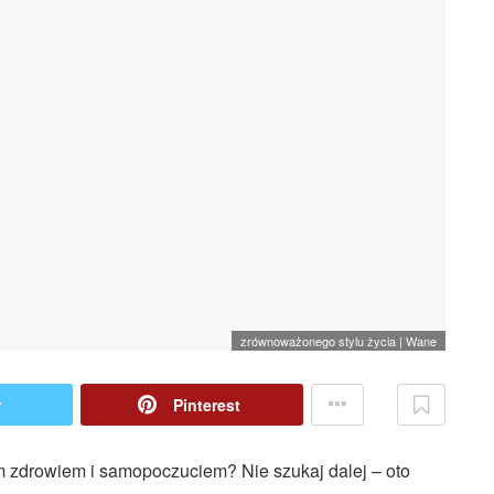
zrównoważonego stylu życia | Wane
r
Pinterest
im zdrowiem i samopoczuciem? Nie szukaj dalej – oto