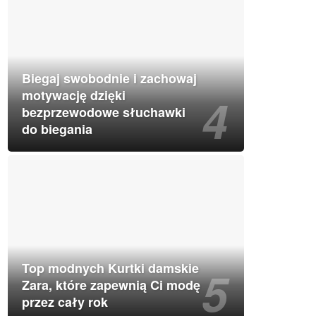
Biegaj swobodnie i zachowaj
motywację dzięki
bezprzewodowe słuchawki
do biegania
Top modnych Kurtki damskie
Zara, które zapewnią Ci modę
przez cały rok