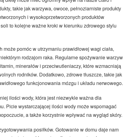
kty, takie jak warzywa, owoce, pełnoziarniste produkty
rzetworzonych i wysokoprzetworzonych produktów
soli to kolejne ważne kroki w kierunku zdrowego stylu
może pomóc w utrzymaniu prawidłowej wagi ciała,
i niektórym rodzajom raka. Regularne spożywanie warzyw
amin, minerałów i przeciwutleniaczy, które wzmacniają
olnych rodników. Dodatkowo, zdrowe tłuszcze, takie jak
prawidłowego funkcjonowania mózgu i układu nerwowego.
ej ilości wody, która jest niezwykle ważna dla
u. Picie wystarczającej ilości wody może wspomagać
mopoczucie, a także korzystnie wpływać na wygląd skóry.
przygotowywania posiłków. Gotowanie w domu daje nam