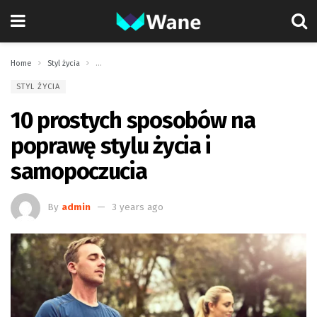
Home
Styl życia
10 prostych sposobów na poprawę stylu życia i samopoczuci
STYL ŻYCIA
10 prostych sposobów na
poprawę stylu życia i
samopoczucia
By
admin
3 years ago