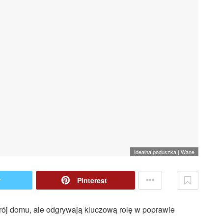
Idealna poduszka | Wane
r
Pinterest
trój domu, ale odgrywają kluczową rolę w poprawie