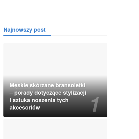
Najnowszy post
Męskie skórzane bransoletki
– porady dotyczące stylizacji
i sztuka noszenia tych
akcesoriów