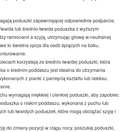
agają poduszki zapewniającej odpowiednie podparcie,
i. Twarda lub średnio twarda poduszka z wyższym
y ramionami a szyją, utrzymując głowę w neutralnej
owe to świetna opcja dla osób śpiących na boku,
onturowanie.
plecach korzystają ze średnio twardej poduszki, która
zka o średnim poddaszu jest idealna do utrzymania
konanych z pianki z pamięcią kształtu lub lateksu,
enie.
chu wymagają miękkiej i cienkiej poduszki, aby zapobiec
 poduszka o niskim poddaszu, wykonana z puchu lub
ych lub twardych poduszek, które mogą obciążać szyję i
cję do zmiany pozycji w ciągu nocy, poszukaj poduszki,