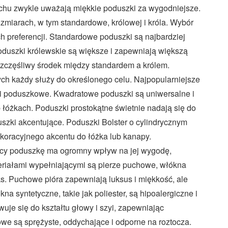
chu zwykle uważają miękkie poduszki za wygodniejsze.
zmiarach, w tym standardowe, królowej i króla. Wybór
ch preferencji. Standardowe poduszki są najbardziej
duszki królewskie są większe i zapewniają większą
szczęśliwy środek między standardem a królem.
rych każdy służy do określonego celu. Najpopularniejsze
e i poduszkowe. Kwadratowe poduszki są uniwersalne i
 łóżkach. Poduszki prostokątne świetnie nadają się do
szki akcentujące. Poduszki Bolster o cylindrycznym
ekoracyjnego akcentu do łóżka lub kanapy.
jący poduszkę ma ogromny wpływ na jej wygodę,
teriałami wypełniającymi są pierze puchowe, włókna
eks. Puchowe pióra zapewniają luksus i miękkość, ale
a syntetyczne, takie jak poliester, są hipoalergiczne i
uje się do kształtu głowy i szyi, zapewniając
we są sprężyste, oddychające i odporne na roztocza.