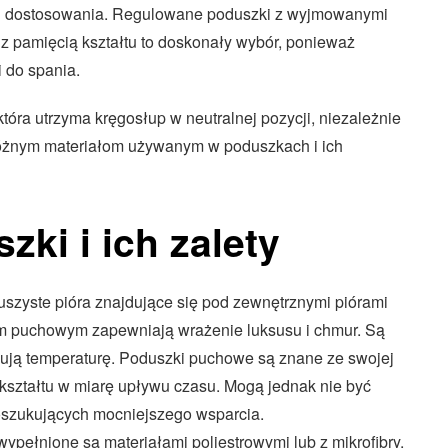
ci dostosowania. Regulowane poduszki z wyjmowanymi
 z pamięcią kształtu to doskonały wybór, ponieważ
 do spania.
która utrzyma kręgosłup w neutralnej pozycji, niezależnie
az różnym materiałom używanym w poduszkach i ich
zki i ich zalety
puszyste pióra znajdujące się pod zewnętrznymi piórami
em puchowym zapewniają wrażenie luksusu i chmur. Są
lują temperaturę. Poduszki puchowe są znane ze swojej
 kształtu w miarę upływu czasu. Mogą jednak nie być
oszukujących mocniejszego wsparcia.
wypełnione są materiałami poliestrowymi lub z mikrofibry.