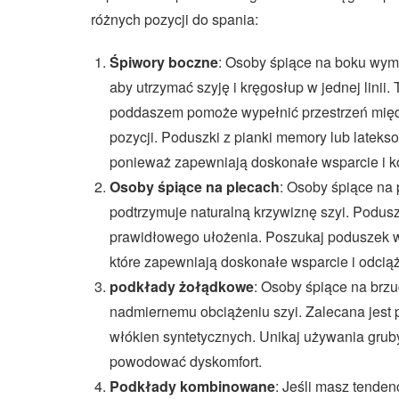
różnych pozycji do spania:
Śpiwory boczne
: Osoby śpiące na boku wym
aby utrzymać szyję i kręgosłup w jednej lini
poddaszem pomoże wypełnić przestrzeń międz
pozycji. Poduszki z pianki memory lub lateks
ponieważ zapewniają doskonałe wsparcie i k
Osoby śpiące na plecach
: Osoby śpiące na 
podtrzymuje naturalną krzywiznę szyi. Podus
prawidłowego ułożenia. Poszukaj poduszek wy
które zapewniają doskonałe wsparcie i odciąż
podkłady żołądkowe
: Osoby śpiące na brzu
nadmiernemu obciążeniu szyi. Zalecana jest
włókien syntetycznych. Unikaj używania grub
powodować dyskomfort.
Podkłady kombinowane
: Jeśli masz tenden