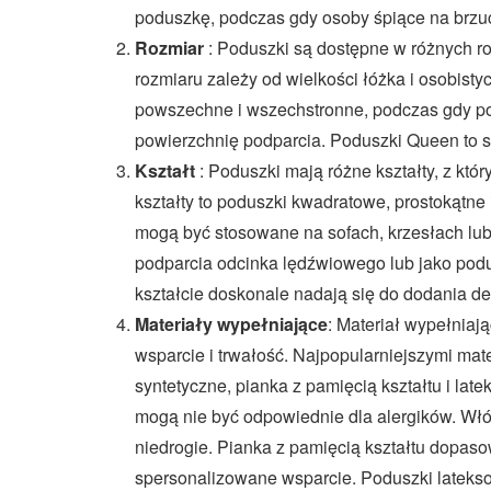
poduszkę, podczas gdy osoby śpiące na brzu
Rozmiar
: Poduszki są dostępne w różnych ro
rozmiaru zależy od wielkości łóżka i osobisty
powszechne i wszechstronne, podczas gdy po
powierzchnię podparcia. Poduszki Queen to 
Kształt
: Poduszki mają różne kształty, z któ
kształty to poduszki kwadratowe, prostokątn
mogą być stosowane na sofach, krzesłach lub
podparcia odcinka lędźwiowego lub jako podu
kształcie doskonale nadają się do dodania d
Materiały wypełniające
: Materiał wypełnia
wsparcie i trwałość. Najpopularniejszymi ma
syntetyczne, pianka z pamięcią kształtu i lat
mogą nie być odpowiednie dla alergików. Włókn
niedrogie. Pianka z pamięcią kształtu dopasow
spersonalizowane wsparcie. Poduszki latekso