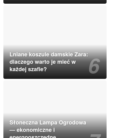
Lniane koszule damskie Zara:
dlaczego warto je mieć w
każdej szafie?
Słoneczna Lampa Ogrodowa
— ekonomiczne i
energooszczędne