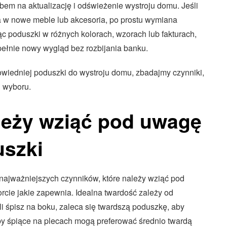
m na aktualizację i odświeżenie wystroju domu. Jeśli
 w nowe meble lub akcesoria, po prostu wymiana
 poduszki w różnych kolorach, wzorach lub fakturach,
pełnie nowy wygląd bez rozbijania banku.
owiedniej poduszki do wystroju domu, zbadajmy czynniki,
 wyboru.
ależy wziąć pod uwagę
uszki
 najważniejszych czynników, które należy wziąć pod
rcie jakie zapewnia. Idealna twardość zależy od
śli śpisz na boku, zaleca się twardszą poduszkę, aby
soby śpiące na plecach mogą preferować średnio twardą