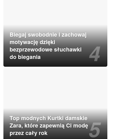
Biegaj swobodnie i zachowaj
motywację dzięki
bezprzewodowe słuchawki
do biegania
Top modnych Kurtki damskie
Zara, które zapewnią Ci modę
przez cały rok