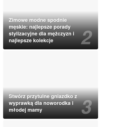
Zimowe modne spodnie
męskie: najlepsze porady
stylizacyjne dla mężczyzn i
najlepsze kolekcje
Stwórz przytulne gniazdko z
wyprawką dla noworodka i
młodej mamy